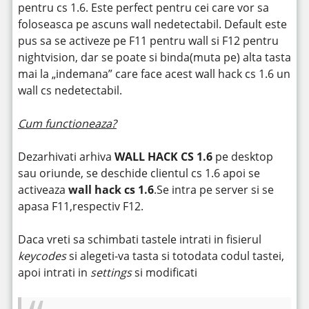
pentru cs 1.6. Este perfect pentru cei care vor sa
foloseasca pe ascuns wall nedetectabil. Default este
pus sa se activeze pe F11 pentru wall si F12 pentru
nightvision, dar se poate si binda(muta pe) alta tasta
mai la „indemana” care face acest wall hack cs 1.6 un
wall cs nedetectabil.
Cum functioneaza?
Dezarhivati arhiva
WALL HACK CS 1.6
pe desktop
sau oriunde, se deschide clientul cs 1.6 apoi se
activeaza
wall hack cs 1.6
.Se intra pe server si se
apasa F11,respectiv F12.
Daca vreti sa schimbati tastele intrati in fisierul
keycodes
si alegeti-va tasta si totodata codul tastei,
apoi intrati in
settings
si modificati