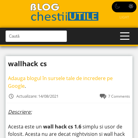
LIGHT
C
a
C
a
u
u
t
t
ă
wallhack cs
î
ă
n
S
î
i
Adauga blogul în sursele tale de incredere pe
t
n
e
Google
.
s
i
Actualizare: 14/08/2021
7 Comments
t
e
Descriere:
Acesta este un
wall hack cs 1.6
simplu si usor de
folosit. Acesta nu are decat nightvision si wall hack