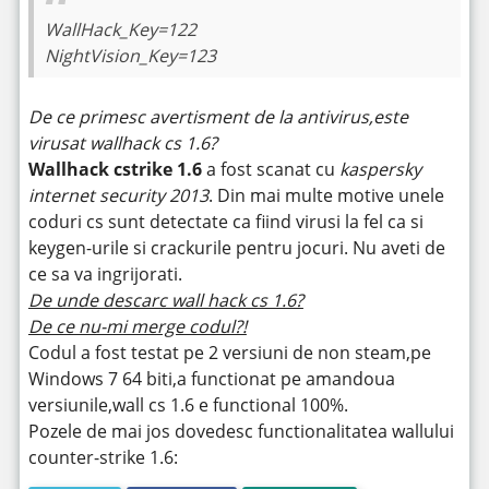
WallHack_Key=122
NightVision_Key=123
De ce primesc avertisment de la antivirus,este
virusat wallhack cs 1.6?
Wallhack cstrike 1.6
a fost scanat cu
kaspersky
internet security 2013
. Din mai multe motive unele
coduri cs sunt detectate ca fiind virusi la fel ca si
keygen-urile si crackurile pentru jocuri. Nu aveti de
ce sa va ingrijorati.
De unde descarc wall hack cs 1.6?
De ce nu-mi merge codul?!
Codul a fost testat pe 2 versiuni de non steam,pe
Windows 7 64 biti,a functionat pe amandoua
versiunile,wall cs 1.6 e functional 100%.
Pozele de mai jos dovedesc functionalitatea wallului
counter-strike 1.6: