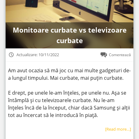
Monitoare curbate vs televizoare
curbate
Actualizare: 10/11/2022
Comentează
Am avut ocazia să mă joc cu mai multe gadgeturi de-
a lungul timpului. Mai curbate, mai puțin curbate.
E drept, pe unele le-am înțeles, pe unele nu. Așa se
întâmplă și cu televizoarele curbate. Nu le-am
înțeles încă de la început, chiar dacă Samsung și alții
tot au încercat să le introducă în piață.
[Read more…]