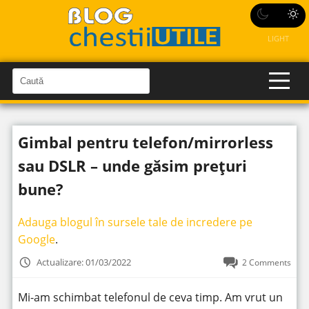
LIGHT
C
a
C
a
u
u
t
t
ă
Gimbal pentru telefon/mirrorless
î
ă
n
S
î
sau DSLR – unde găsim prețuri
i
t
n
e
bune?
s
i
Adauga blogul în sursele tale de incredere pe
t
Google
.
e
Actualizare: 01/03/2022
2 Comments
Mi-am schimbat telefonul de ceva timp. Am vrut un