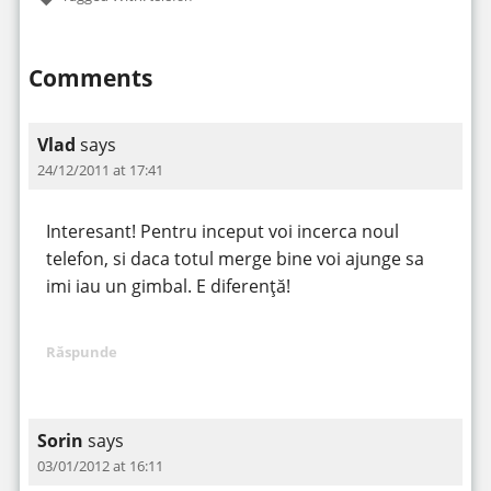
Comments
Vlad
says
24/12/2011 at 17:41
Interesant! Pentru inceput voi incerca noul
telefon, si daca totul merge bine voi ajunge sa
imi iau un gimbal. E diferență!
Răspunde
Sorin
says
03/01/2012 at 16:11