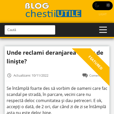
LIGHT
C
a
C
a
u
u
t
t
ă
Unde reclami deranjarea orelor de
î
ă
n
FEATURED
S
î
liniște?
i
t
n
e
s
Actualizare: 10/11/2022
Comentează
i
t
Se întâmplă foarte des să vorbim de oameni care fac
e
scandal pe stradă, în parcare, vecini care nu
respectă deloc comunitatea și dau petreceri. E ok,
accepți o dată, de 2 ori, dar când zi de zi se întâmplă
asta nu este deloc bine.