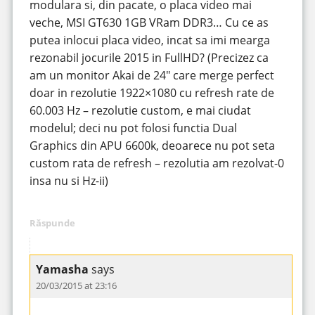
modulara si, din pacate, o placa video mai
veche, MSI GT630 1GB VRam DDR3… Cu ce as
putea inlocui placa video, incat sa imi mearga
rezonabil jocurile 2015 in FullHD? (Precizez ca
am un monitor Akai de 24″ care merge perfect
doar in rezolutie 1922×1080 cu refresh rate de
60.003 Hz – rezolutie custom, e mai ciudat
modelul; deci nu pot folosi functia Dual
Graphics din APU 6600k, deoarece nu pot seta
custom rata de refresh – rezolutia am rezolvat-0
insa nu si Hz-ii)
Răspunde
Yamasha
says
20/03/2015 at 23:16