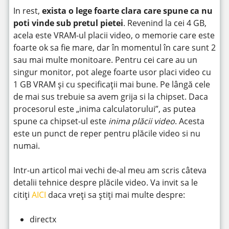
In rest,
exista o lege foarte clara care spune ca nu
poti vinde sub pretul pietei
. Revenind la cei 4 GB,
acela este VRAM-ul placii video, o memorie care este
foarte ok sa fie mare, dar în momentul în care sunt 2
sau mai multe monitoare. Pentru cei care au un
singur monitor, pot alege foarte usor placi video cu
1 GB VRAM și cu specificații mai bune. Pe lângă cele
de mai sus trebuie sa avem grija si la chipset. Daca
procesorul este „inima calculatorului”, as putea
spune ca chipset-ul este
inima plăcii video
. Acesta
este un punct de reper pentru plăcile video si nu
numai.
Intr-un articol mai vechi de-al meu am scris câteva
detalii tehnice despre plăcile video. Va invit sa le
citiți
AICI
daca vreți sa știți mai multe despre:
directx