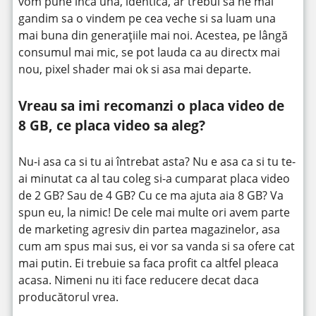
vom pune încă una, identica, ar trebui sa ne mai
gandim sa o vindem pe cea veche si sa luam una
mai buna din generațiile mai noi. Acestea, pe lângă
consumul mai mic, se pot lauda ca au directx mai
nou, pixel shader mai ok si asa mai departe.
Vreau sa imi recomanzi o placa video de
8 GB, ce placa video sa aleg?
Nu-i asa ca si tu ai întrebat asta? Nu e asa ca si tu te-
ai minutat ca al tau coleg si-a cumparat placa video
de 2 GB? Sau de 4 GB? Cu ce ma ajuta aia 8 GB? Va
spun eu, la nimic! De cele mai multe ori avem parte
de marketing agresiv din partea magazinelor, asa
cum am spus mai sus, ei vor sa vanda si sa ofere cat
mai putin. Ei trebuie sa faca profit ca altfel pleaca
acasa. Nimeni nu iti face reducere decat daca
producătorul vrea.