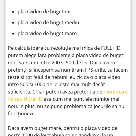
placi video de buget mic
placi video de buget mediu
placi video de buget mare
Pe calculatoare cu rezoluție mai mica de FULL HD,
putem alege fara probleme o placa video de buget
mic. Sa zicem intre 200 si 500 de lei. Daca avem
pretenții si începem sa număram FPS-urile, sa facem
teste si tot felul de nebunii eu zic ca o placa video
intre 500 si 1000 de lei este mai mult decât
suficienta. Chiar putem avea pretentia de
monitoare
4k sau UltraHD
asa cum mai sunt ele numite mai
nou. In plus, nu se pune problema ca jocurile sa nu
funcționeze.
Daca avem buget mare, pentru o placa video de
peste 1000 de lei trebuie sa ne gandim si la un