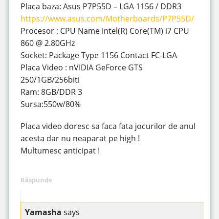
Placa baza: Asus P7P55D – LGA 1156 / DDR3
https://www.asus.com/Motherboards/P7P55D/
Procesor : CPU Name Intel(R) Core(TM) i7 CPU
860 @ 2.80GHz
Socket: Package Type 1156 Contact FC-LGA
Placa Video : nVIDIA GeForce GTS
250/1GB/256biti
Ram: 8GB/DDR 3
Sursa:550w/80%
Placa video doresc sa faca fata jocurilor de anul
acesta dar nu neaparat pe high !
Multumesc anticipat !
Răspunde
Yamasha
says