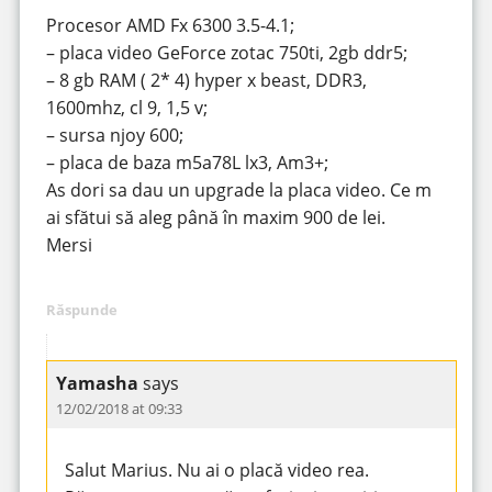
Procesor AMD Fx 6300 3.5-4.1;
– placa video GeForce zotac 750ti, 2gb ddr5;
– 8 gb RAM ( 2* 4) hyper x beast, DDR3,
1600mhz, cl 9, 1,5 v;
– sursa njoy 600;
– placa de baza m5a78L lx3, Am3+;
As dori sa dau un upgrade la placa video. Ce m
ai sfătui să aleg până în maxim 900 de lei.
Mersi
Răspunde
Yamasha
says
12/02/2018 at 09:33
Salut Marius. Nu ai o placă video rea.