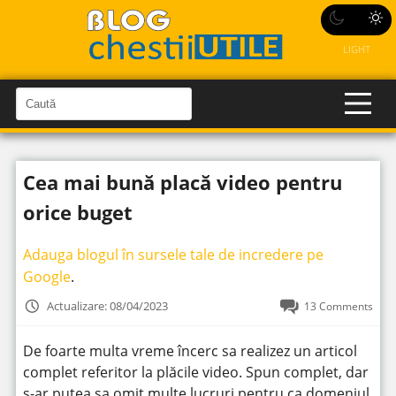
LIGHT
C
a
C
a
u
u
t
t
ă
Cea mai bună placă video pentru
î
ă
n
S
î
orice buget
i
t
n
e
s
Adauga blogul în sursele tale de incredere pe
i
Google
.
t
Actualizare: 08/04/2023
13 Comments
e
De foarte multa vreme încerc sa realizez un articol
complet referitor la plăcile video. Spun complet, dar
s-ar putea sa omit multe lucruri pentru ca domeniul