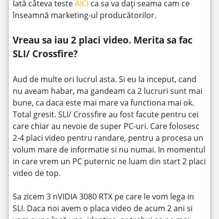
Iată câteva teste
AICI
ca sa va dați seama cam ce
înseamnă marketing-ul producătorilor.
Vreau sa iau 2 placi video. Merita sa fac
SLI/ Crossfire?
Aud de multe ori lucrul asta. Si eu la inceput, cand
nu aveam habar, ma gandeam ca 2 lucruri sunt mai
bune, ca daca este mai mare va functiona mai ok.
Total gresit. SLI/ Crossfire au fost facute pentru cei
care chiar au nevoie de super PC-uri. Care folosesc
2-4 placi video pentru randare, pentru a procesa un
volum mare de informatie si nu numai. In momentul
in care vrem un PC puternic ne luam din start 2 placi
video de top.
Sa zicem 3 nVIDIA 3080 RTX pe care le vom lega in
SLI. Daca noi avem o placa video de acum 2 ani si