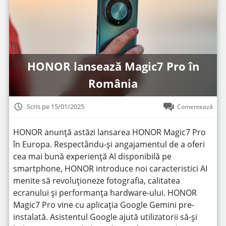
HONOR lansează Magic7 Pro în
România
Scris pe 15/01/2025
Comentează
HONOR anunță astăzi lansarea HONOR Magic7 Pro
în Europa. Respectându-și angajamentul de a oferi
cea mai bună experiență AI disponibilă pe
smartphone, HONOR introduce noi caracteristici AI
menite să revoluționeze fotografia, calitatea
ecranului și performanța hardware-ului. HONOR
Magic7 Pro vine cu aplicația Google Gemini pre-
instalată. Asistentul Google ajută utilizatorii să-și