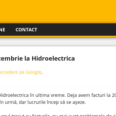
NE
CONTACT
cembrie la Hidroelectrica
incredere pe Google
.
Hidroelectrica în ultima vreme. Deja avem facturi la 20
n urmă, dar lucrurile încep să se așeze.
 anul trecut cu facturile, nu mai sunt problemele de a