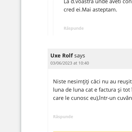
La d.voastra unde aveti con
cred ei.Mai asteptam.
Răspunde
Uxe Rolf
says
03/06/2023 at 10:40
Niste nesimțiți căci nu au reușit
luna de luna cat e factura și to
care le cunosc eu),într-un cuvân
Răspunde