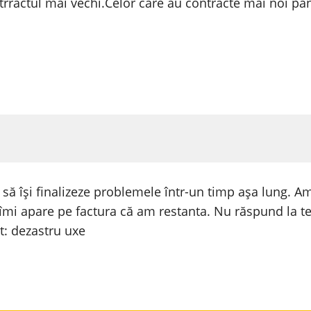
trractul mai vechi.Celor care au contracte mai noi pa
 să își finalizeze problemele într-un timp așa lung. Am 
t îmi apare pe factura că am restanta. Nu răspund la te
t: dezastru uxe