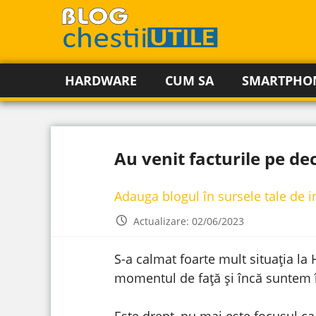
HARDWARE
CUM SA
SMARTPHO
Au venit facturile pe de
Adauga blogul în sursele tale de 
Actualizare: 02/06/2023
S-a calmat foarte mult situația la 
momentul de față și încă suntem î
Este drept, nu mai este focusul ca