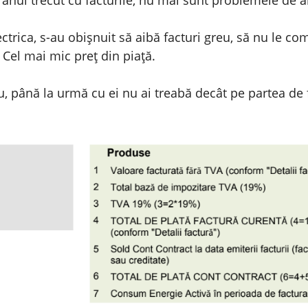
trica, s-au obișnuit să aibă facturi greu, să nu le c
. Cel mai mic preț din piață.
u, până la urmă cu ei nu ai treabă decât pe partea de f