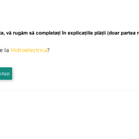
le la
Hidroelectrica
?
sApp