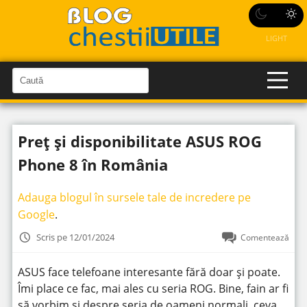
LIGHT
C
a
C
a
u
u
t
t
ă
Preț și disponibilitate ASUS ROG
î
ă
n
S
î
Phone 8 în România
i
t
n
e
s
Adauga blogul în sursele tale de incredere pe
i
Google
.
t
Scris pe 12/01/2024
Comentează
e
ASUS face telefoane interesante fără doar și poate.
Îmi place ce fac, mai ales cu seria ROG. Bine, fain ar fi
să vorbim și despre seria de oameni normali, ceva