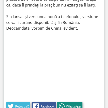
că, dacă îl prindeți la preț bun nu ezitați să îl luați.
S-a lansat și versiunea nouă a telefonului, versiune
ce va fi curând disponibilă și în România.
Deocamdată, vorbim de China, evident.
https://youtu.be/rS9kBPEHoA4
RețeauaX
Facebook
WhatsApp