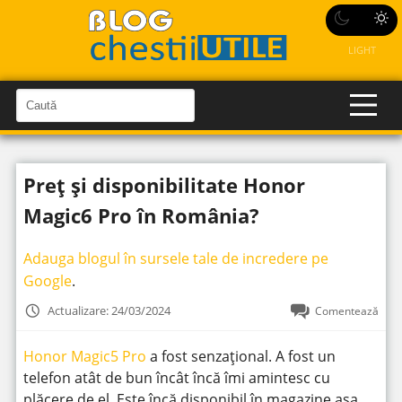
LIGHT
C
a
C
a
u
u
t
t
ă
Preț și disponibilitate Honor
î
ă
n
S
î
Magic6 Pro în România?
i
t
n
e
s
Adauga blogul în sursele tale de incredere pe
i
Google
.
t
Actualizare: 24/03/2024
Comentează
e
Honor Magic5 Pro
a fost senzațional. A fost un
telefon atât de bun încât încă îmi amintesc cu
plăcere de el. Este încă disponibil în magazine așa