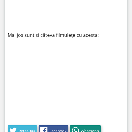
https://www.youtube.com/watch?v=C_PhpOY7OCc
Mai jos sunt și câteva filmulețe cu acesta:
https://www.youtube.com/watch?v=A2htJ3e6-5k
RețeauaX
Facebook
WhatsApp