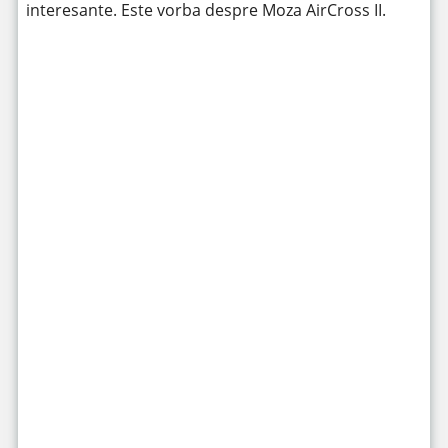
interesante. Este vorba despre Moza AirCross II.
https://www.youtube.com/watch?v=cpadiudniCA