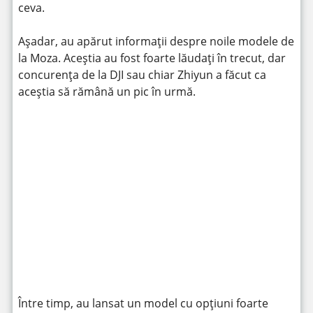
ceva.
Așadar, au apărut informații despre noile modele de
la Moza. Aceștia au fost foarte lăudați în trecut, dar
concurența de la DJI sau chiar Zhiyun a făcut ca
aceștia să rămână un pic în urmă.
https://www.youtube.com/watch?v=JRQh_IlefkA
Între timp, au lansat un model cu opțiuni foarte