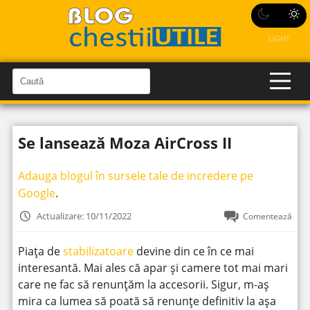
LIGHT
C
a
C
a
u
u
t
t
ă
Se lansează Moza AirCross II
î
ă
n
S
î
i
Adauga blogul în sursele tale de incredere pe
t
n
e
Google
.
s
i
Actualizare: 10/11/2022
Comentează
t
e
Piața de
stabilizatoare
devine din ce în ce mai
interesantă. Mai ales că apar și camere tot mai mari
care ne fac să renunțăm la accesorii. Sigur, m-aș
mira ca lumea să poată să renunțe definitiv la așa