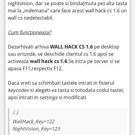
nightvision, dar se poate si binda(muta pe) alta tasta
mai la „indemana” care face acest wall hack cs 1.6 un
wall cs nedetectabil.
Cum functioneaza?
Dezarhivati arhiva
WALL HACK CS 1.6
pe desktop
sau oriunde, se deschide clientul cs 1.6 apoi se
activeaza
wall hack cs 1.6
.Se intra pe server si se
apasa F11,respectiv F12.
Daca vreti sa schimbati tastele intrati in fisierul
keycodes
si alegeti-va tasta si totodata codul tastei,
apoi intrati in
settings
si modificati
WallHack_Key=122
NightVision_Key=123