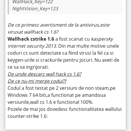
WallHack_Key=122
NightVision_Key=123
De ce primesc avertisment de la antivirus,este
virusat wallhack cs 1.6?
Wallhack cstrike 1.6
a fost scanat cu
kaspersky
internet security 2013
. Din mai multe motive unele
coduri cs sunt detectate ca fiind virusi la fel ca si
keygen-urile si crackurile pentru jocuri. Nu aveti de
ce sa va ingrijorati.
De unde descarc wall hack cs 1.6?
De ce nu-mi merge codul?!
Codul a fost testat pe 2 versiuni de non steam,pe
Windows 7 64 biti,a functionat pe amandoua
versiunile,wall cs 1.6 e functional 100%.
Pozele de mai jos dovedesc functionalitatea wallului
counter-strike 1.6: