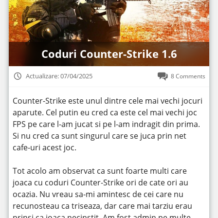
Coduri Counter-Strike 1.6
Actualizare: 07/04/2025
8 Comments
Counter-Strike este unul dintre cele mai vechi jocuri
aparute. Cel putin eu cred ca este cel mai vechi joc
FPS pe care l-am jucat si pe l-am indragit din prima.
Si nu cred ca sunt singurul care se juca prin net
cafe-uri acest joc.
Tot acolo am observat ca sunt foarte multi care
joaca cu coduri Counter-Strike ori de cate ori au
ocazia. Nu vreau sa-mi amintesc de cei care nu
recunosteau ca triseaza, dar care mai tarziu erau
prinsi ca joaca necinstit. Am fost admin pe multe