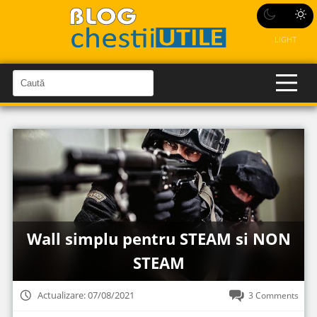
LIGHT
C
a
C
a
u
u
t
t
ă
î
ă
n
S
î
i
t
n
e
s
i
Wall simplu pentru STEAM si NON
t
e
STEAM
Actualizare: 07/08/2021
3 Comments