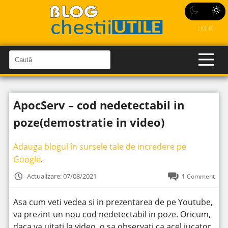
LIGHT
C
a
C
a
u
u
t
t
ă
ApocServ – cod nedetectabil in
î
ă
n
S
î
poze(demostratie in video)
i
t
n
e
s
Adauga blogul în sursele tale de incredere pe
i
Google
.
t
Actualizare: 07/08/2021
1 Comment
e
Asa cum veti vedea si in prezentarea de pe Youtube,
va prezint un nou cod nedetectabil in poze. Oricum,
daca va uitati la video, o sa observati ca acel jucator