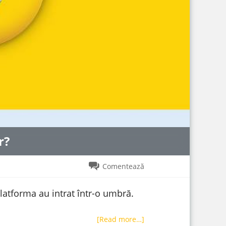
r?
Comentează
latforma au intrat într-o umbră.
[Read more…]