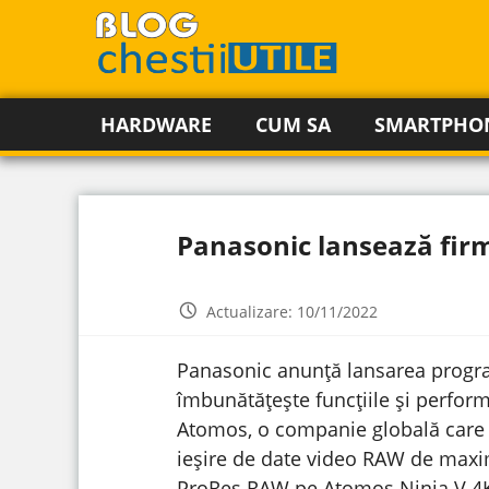
HARDWARE
CUM SA
SMARTPHO
Panasonic lansează fir
Actualizare: 10/11/2022
Panasonic anunță lansarea progra
îmbunătățește funcțiile și perform
Atomos, o companie globală care 
ieșire de date video RAW de maxim
ProRes RAW pe Atomos Ninja V 4