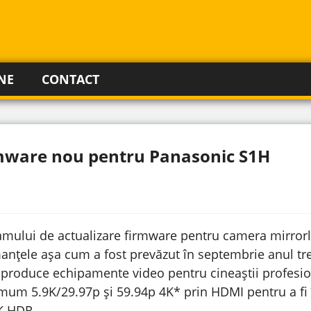
NE
CONTACT
mware nou pentru Panasonic S1H
mului de actualizare firmware pentru camera mirrorl
anțele așa cum a fost prevăzut în septembrie anul tre
produce echipamente video pentru cineaștii profesion
um 5.9K/29.97p și 59.94p 4K* prin HDMI pentru a fi î
K HDR.