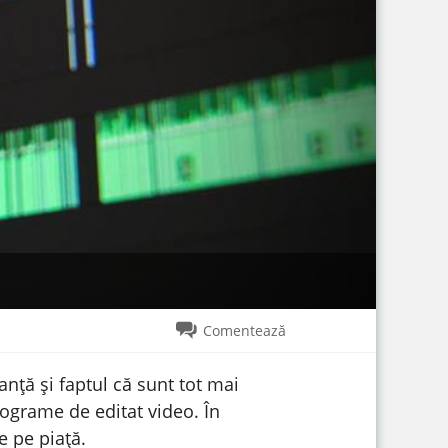
Comentează
anță și faptul că sunt tot mai
rograme de editat video. În
 pe piață.