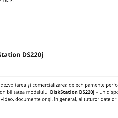
Station DS220j
n dezvoltarea și comercializarea de echipamente perf
ponibilitatea modelului
DiskStation DS220j
– un dispo
or video, documentelor și, în general, al tuturor datelo