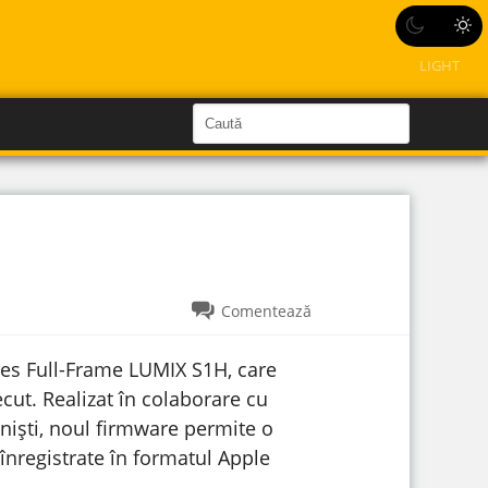
LIGHT
C
a
C
a
u
u
t
ă
t
î
n
ă
S
i
î
t
e
n
Comentează
s
i
es Full-Frame LUMIX S1H, care
t
cut. Realizat în colaborare cu
e
iști, noul firmware permite o
nregistrate în formatul Apple