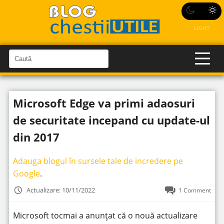
LIGHT
C
a
C
a
u
u
t
t
ă
Microsoft Edge va primi adaosuri
î
ă
n
S
î
de securitate incepand cu update-ul
i
t
n
e
din 2017
s
i
Adauga blogul în sursele tale de incredere pe
t
Google
.
e
Actualizare: 10/11/2022
1 Comment
Microsoft tocmai a anunțat că o nouă actualizare