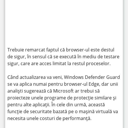
https://www.youtube.com/watch?v=McP8ZGAInwI
Trebuie remarcat faptul că browser-ul este destul
de sigur, în sensul că se execută în mediu de testare
sigur, care are acces limitat la restul proceselor.
Când actualizarea va veni, Windows Defender Guard
se va aplica numai pentru browser-ul Edge, dar unii
analiști sugerează că Microsoft ar trebui să
proiecteze unele programe de protecție similare și
pentru alte aplicații. În cele din urmă, această
funcție de securitate bazată pe o mașină virtuală va
necesita unele costuri de performanță.