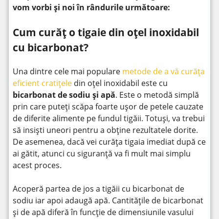
vom vorbi și noi în rândurile următoare:
Cum curăț o tigaie din oțel inoxidabil
cu bicarbonat?
Una dintre cele mai populare
metode de a vă curăța
eficient cratițele
din oțel inoxidabil este cu
bicarbonat de sodiu și apă
. Este o metodă simplă
prin care puteți scăpa foarte ușor de petele cauzate
de diferite alimente pe fundul tigăii. Totuși, va trebui
să insiști uneori pentru a obține rezultatele dorite.
De asemenea, dacă vei curăța tigaia imediat după ce
ai gătit, atunci cu siguranță va fi mult mai simplu
acest proces.
Acoperă partea de jos a tigăii cu bicarbonat de
sodiu iar apoi adaugă apă. Cantitățile de bicarbonat
și de apă diferă în funcție de dimensiunile vasului