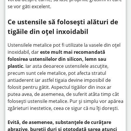
se vor găti excelent.
Ce ustensile să folosești alături de
tigăile din oțel inxoidabil
Ustensilele metalice pot fi utilizate la vasele din oțel
inoxidabil, dar
este mult mai recomandată
folosirea ustensilelor din silicon, lemn sau
plastic
. Iar asta deoarece ustensilele ascuțite,
precum sunt cele metalice, pot afecta stratul
antiaderent iar astfel tigaia devine imposibil de
folosit pentru gătit. Aspectul tigăilor din inox ar
putea avea, de asemenea, de suferit atâta timp cât
folosești ustensile metalice. Pur și simplu vor apărea
zgârieturi inestetice, ceea ce sigur că nu îți dorești.
Evită, de asemenea, substanțele de curățare
abrazive, bureții duri și ototodată sarea atunci