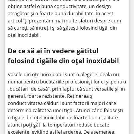
obține astfel o bună conductivitate, un design
atrăgător și o foarte bună durabilitate. În acest
articol îți prezentăm mai multe sfaturi despre cum
să cureți, să întreții și să gătești folosind tigăi din
oțel inoxidabil.
De ce să ai în vedere gătitul
folosind tigăile din oțel inoxidabil
Vasele din oțel inoxidabil sunt o alegere ideală nu
numai pentru bucătăriile profesioniștilor ci și pentru
„bucătarii de casă”, prin faptul că sunt versatile și, în
general, foarte rezistente. Reținerea și
conductivitatea căldurii sunt factorii majori care
determină calitatea unei tigăi. Atunci când folosești
o tigaie din oțel inoxidabil de foarte bună calitate
atunci poți găti la temperaturi reduse bucate
excelente, evitând astfel arderea. De asemenea,