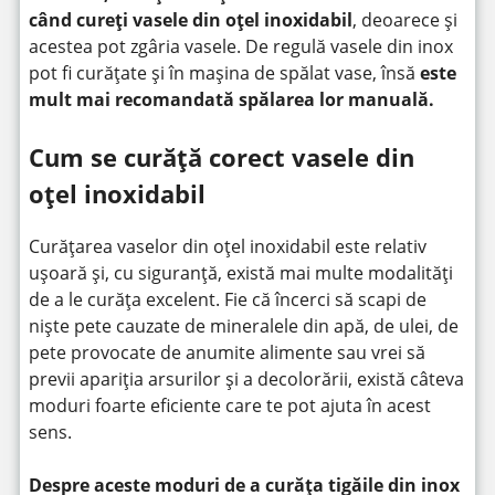
când cureți vasele din oțel inoxidabil
, deoarece și
acestea pot zgâria vasele. De regulă vasele din inox
pot fi curățate și în mașina de spălat vase, însă
este
mult mai recomandată spălarea lor manuală.
Cum se curăță corect vasele din
oțel inoxidabil
Curățarea vaselor din oțel inoxidabil este relativ
ușoară și, cu siguranță, există mai multe modalități
de a le curăța excelent. Fie că încerci să scapi de
niște pete cauzate de mineralele din apă, de ulei, de
pete provocate de anumite alimente sau vrei să
previi apariția arsurilor și a decolorării, există câteva
moduri foarte eficiente care te pot ajuta în acest
sens.
Despre aceste moduri de a curăța tigăile din inox