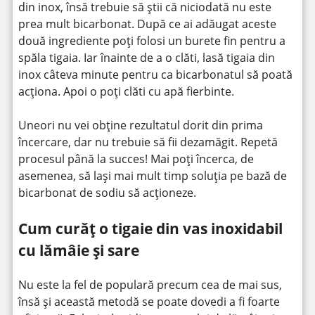
din inox, însă trebuie să știi că niciodată nu este
prea mult bicarbonat. După ce ai adăugat aceste
două ingrediente poți folosi un burete fin pentru a
spăla tigaia. Iar înainte de a o clăti, lasă tigaia din
inox câteva minute pentru ca bicarbonatul să poată
acționa. Apoi o poți clăti cu apă fierbinte.
Uneori nu vei obține rezultatul dorit din prima
încercare, dar nu trebuie să fii dezamăgit. Repetă
procesul până la succes! Mai poți încerca, de
asemenea, să lași mai mult timp soluția pe bază de
bicarbonat de sodiu să acționeze.
Cum curăț o tigaie din vas inoxidabil
cu lămâie și sare
Nu este la fel de populară precum cea de mai sus,
însă și această metodă se poate dovedi a fi foarte