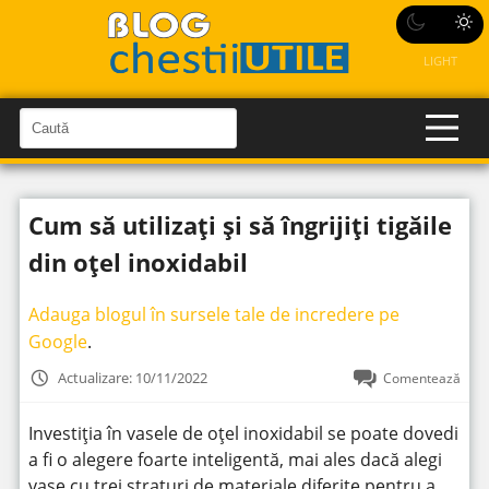
LIGHT
C
a
C
a
u
u
t
t
ă
Cum să utilizați și să îngrijiți tigăile
î
ă
n
S
î
din oțel inoxidabil
i
t
n
e
s
Adauga blogul în sursele tale de incredere pe
i
Google
.
t
Actualizare: 10/11/2022
Comentează
e
Investiția în vasele de oțel inoxidabil se poate dovedi
a fi o alegere foarte inteligentă, mai ales dacă alegi
vase cu trei straturi de materiale diferite pentru a