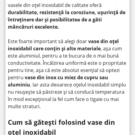
vasele din oțel inoxidabil de calitate oferă
durabilitate, rezistență la coroziune, ușurință de
întreținere dar și posibilitatea de a găti
mâncăruri excelente.
Este foarte important să alegi doar
vase din oțel
inoxidabil care conțin și alte materiale
, așa cum
este aluminiul, pentru a te bucura de o mai bună
conductivitate. Încălzirea uniformă este o propritate
pentru tine, așa că este absolut esențial să optezi
pentru
vase din inox cu miez de cupru sau
aluminiu
. Iar asta deoarece oțelul inoxidabil simplu
nu reușește să păstreze și să conducă temperatura
în mod excepțional la fel cum face o tigaie cu mai
multe straturi.
Cum să gătești folosind vase din
oțel inoxidabil