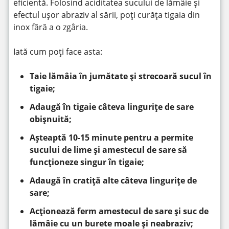
eficientă. Folosind aciditatea sucului de lămâie și
efectul ușor abraziv al sării, poți curăța tigaia din
inox fără a o zgâria.
Iată cum poți face asta:
Taie lămâia în jumătate și strecoară sucul în
tigaie;
Adaugă în tigaie câteva lingurițe de sare
obișnuită;
Așteaptă 10-15 minute pentru a permite
sucului de lime și amestecul de sare să
funcționeze singur în tigaie;
Adaugă în cratiță alte câteva lingurițe de
sare;
Acționează ferm amestecul de sare și suc de
lămâie cu un burete moale și neabraziv;