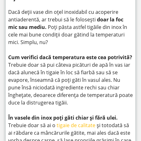
Dacă deții vase din oțel inoxidabil cu acoperire
antiaderentă, ar trebui să le folosești
doar la foc
mic sau mediu.
Poți păsta astfel tigăile din inox în
cele mai bune condiții doar gătind la temperaturi
mici. Simplu, nu?
Cum verifici dacă temperatura este cea potrivită?
Trebuie doar să pui câteva picături de apă în vas iar
dacă alunecă în tigaie în loc să fiarbă sau să se
evapore, înseamnă că poți găti în vasul ales. Nu
pune însă niciodată ingrediente rechi sau chiar
înghețate, deoarece diferența de temperatură poate
duce la distrugerea tigăii.
În vasele din inox poți găti chiar și fără ulei.
Trebuie doar să ai o
tigaie de calitate
și totodată să
ai răbdare ca mâncărurile gătite, mai ales dacă este
vorba despre carne, să lase propriile grăsimi în care