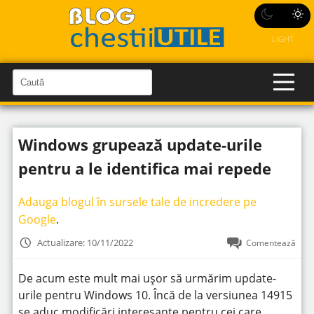
LIGHT
C
a
C
a
u
u
t
t
ă
Windows grupează update-urile
î
ă
n
S
î
pentru a le identifica mai repede
i
t
n
e
s
Adauga blogul în sursele tale de incredere pe
i
Google
.
t
Actualizare: 10/11/2022
Comentează
e
De acum este mult mai ușor să urmărim update-
urile pentru Windows 10. Încă de la versiunea 14915
se aduc modificări interesante pentru cei care