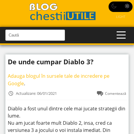
LIGHT
C
a
C
a
u
u
t
t
ă
De unde cumpar Diablo 3?
î
ă
n
S
î
i
Adauga blogul în sursele tale de incredere pe
t
n
e
Google
.
s
i
Actualizare: 06/01/2021
Comentează
t
e
Diablo a fost unul dintre cele mai jucate strategii din
lume.
Nu am jucat foarte mult Diablo 2, insa, cred ca
versiunea 3 a jocului o voi instala imediat. Din