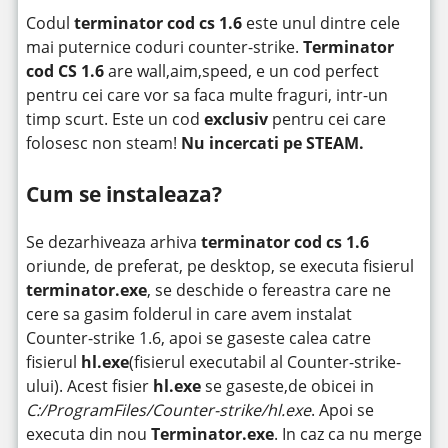
Codul
terminator cod cs 1.6
este unul dintre cele
mai puternice coduri counter-strike.
Terminator
cod CS 1.6
are wall,aim,speed, e un cod perfect
pentru cei care vor sa faca multe fraguri, intr-un
timp scurt. Este un cod
exclusiv
pentru cei care
folosesc non steam!
Nu incercati pe STEAM.
Cum se instaleaza?
Se dezarhiveaza arhiva
terminator cod cs 1.6
oriunde, de preferat, pe desktop, se executa fisierul
terminator.exe
, se deschide o fereastra care ne
cere sa gasim folderul in care avem instalat
Counter-strike 1.6, apoi se gaseste calea catre
fisierul
hl.exe
(fisierul executabil al Counter-strike-
ului). Acest fisier
hl.exe
se gaseste,de obicei in
C:/ProgramFiles/Counter-strike/hl.exe
. Apoi se
executa din nou
Terminator.exe
. In caz ca nu merge