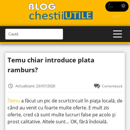
LIGHT
C
a
C
a
u
u
t
t
ă
Temu chiar introduce plata
î
ă
n
S
î
ramburs?
i
t
n
e
s
Actualizare: 23/07/2026
Comentează
i
t
Temu
a făcut un pic de scurtcircuit în piața locală, de
e
când au venit cu foarte multe oferte. E mult zis
oferte, cred că sunt multe lucruri false pe acolo și
prost calitative. Altele sunt… OK, fără îndoială.