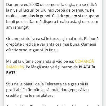
Dar am vreo 20-30 de comenzi la ei și… nu se ridică
la nivelul lucrurilor OK, nici vorbă de premium. Pe
multe le-am dus la gunoi. Ce-i drept, am și recuperat
banii pe ele. Dar mă dispera treaba asta și oarecum
am renunțat.
Oricum, statul vrea să le taxeze și mai mult. Pe bună
dreptate cred că e varianta cea mai bună. Oamenii
efectiv produc gunoi. În fine…
Mă uit la ultima comandă și văd pe ea:
COMANDĂ
RAMBURS
. Pe lângă asta văd și buton de
PLATA în
RATE
.
Știu de la băieții de la Telerenta că e greu să fii
profitabil în România, că mulți dau țepe, că iau
credite și nu le mai plătesc.