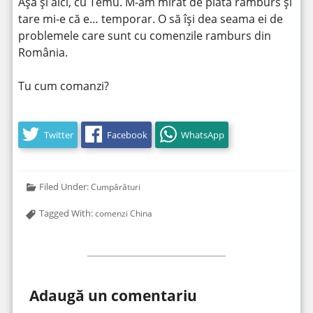
Așa și aici, cu Temu. M-am mirat de plata ramburs și
tare mi-e că e… temporar. O să își dea seama ei de
problemele care sunt cu comenzile ramburs din
România.
Tu cum comanzi?
Twitter
Facebook
WhatsApp
Filed Under:
Cumpărături
Tagged With:
comenzi China
Adaugă un comentariu