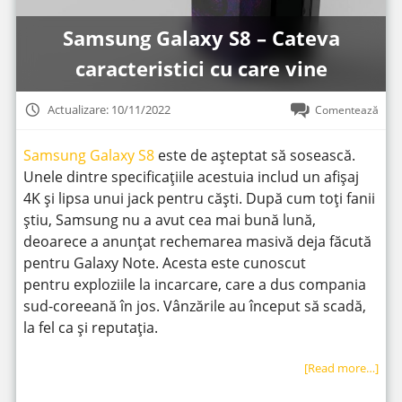
Samsung Galaxy S8 – Cateva
caracteristici cu care vine
Actualizare: 10/11/2022
Comentează
Samsung Galaxy S8
este de așteptat să sosească.
Unele dintre specificațiile acestuia includ un afișaj
4K și lipsa unui jack pentru căști. După cum toți fanii
știu, Samsung nu a avut cea mai bună lună,
deoarece a anunțat rechemarea masivă deja făcută
pentru Galaxy Note. Acesta este cunoscut
pentru exploziile la incarcare, care a dus compania
sud-coreeană în jos. Vânzările au început să scadă,
la fel ca și reputația.
[Read more…]