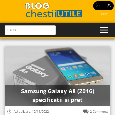
LIGHT
C
a
C
a
u
u
t
t
ă
î
ă
n
S
î
i
t
n
e
s
i
t
Samsung Galaxy A8 (2016)
e
specificatii si pret
Actualizare: 10/11/2022
2 Comments