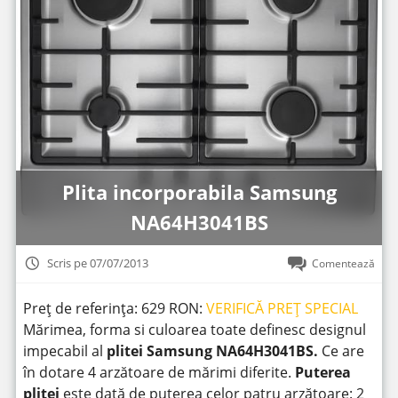
Plita incorporabila Samsung
NA64H3041BS
Scris pe 07/07/2013
Comentează
Preț de referința: 629 RON:
VERIFICĂ PREȚ SPECIAL
Mărimea, forma si culoarea toate definesc designul
impecabil al
plitei Samsung NA64H3041BS.
Ce are
în dotare 4 arzătoare de mărimi diferite.
Puterea
plitei
este dată de puterea celor patru arzătoare: 2