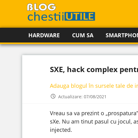
HARDWARE
CUM SA
SMARTPHO
SXE, hack complex pentr
Adauga blogul în sursele tale de 
Actualizare: 07/08/2021
Vreau sa va prezint o „prospatura” i
sXe. Nu am tinut pasul cu jocul, a
injected.