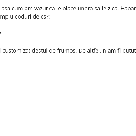
” asa cum am vazut ca le place unora sa le zica. Haba
implu coduri de cs?!
?
i customizat destul de frumos. De altfel, n-am fi pu