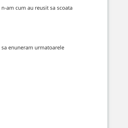
r n-am cum au reusit sa scoata
tut sa enuneram urmatoarele