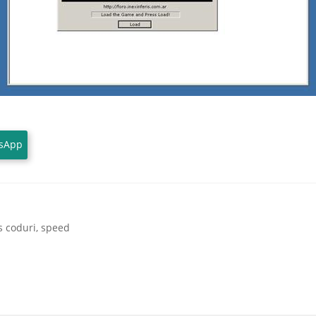
sApp
cs coduri
,
speed