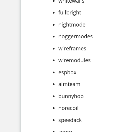
whitewalls
fullbright
nightmode
noggermodes
wireframes
wiremodules
espbox
aimteam
bunnyhop
norecoil
speedack
zoom