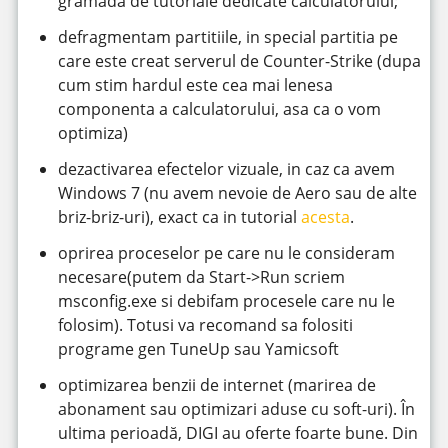
grămadă de tutoriale dedicate calculatorului;
defragmentam partitiile, in special partitia pe
care este creat serverul de Counter-Strike (dupa
cum stim hardul este cea mai lenesa
componenta a calculatorului, asa ca o vom
optimiza)
dezactivarea efectelor vizuale, in caz ca avem
Windows 7 (nu avem nevoie de Aero sau de alte
briz-briz-uri), exact ca in tutorial
acesta
.
oprirea proceselor pe care nu le consideram
necesare(putem da Start->Run scriem
msconfig.exe si debifam procesele care nu le
folosim). Totusi va recomand sa folositi
programe gen TuneUp sau Yamicsoft
optimizarea benzii de internet (marirea de
abonament sau optimizari aduse cu soft-uri). În
ultima perioadă, DIGI au oferte foarte bune. Din