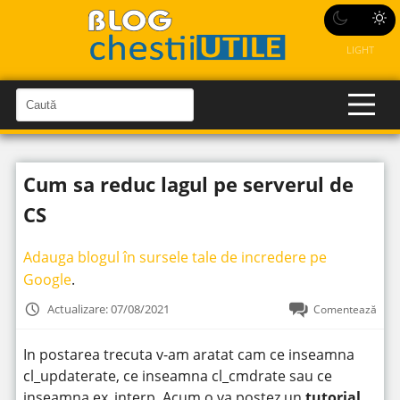
LIGHT
C
a
C
a
u
u
t
t
ă
Cum sa reduc lagul pe serverul de
î
ă
n
S
î
CS
i
t
n
e
s
Adauga blogul în sursele tale de incredere pe
i
Google
.
t
Actualizare: 07/08/2021
Comentează
e
In postarea trecuta v-am aratat cam ce inseamna
cl_updaterate, ce inseamna cl_cmdrate sau ce
inseamna ex_interp. Acum o va postez un
tutorial