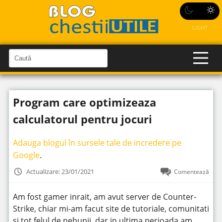
LIGHT
C
a
C
a
u
u
t
t
ă
Program care optimizeaza
î
ă
n
S
î
calculatorul pentru jocuri
i
t
n
e
s
Adauga blogul în sursele tale de incredere pe
i
Google
.
t
Actualizare: 23/01/2021
Comentează
e
Am fost gamer inrait, am avut server de Counter-
Strike, chiar mi-am facut site de tutoriale, comunitati
si tot felul de nebunii, dar in ultima perioada am