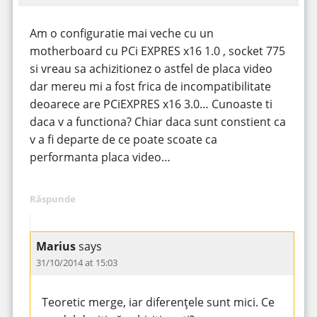
Am o configuratie mai veche cu un
motherboard cu PCi EXPRES x16 1.0 , socket 775
si vreau sa achizitionez o astfel de placa video
dar mereu mi a fost frica de incompatibilitate
deoarece are PCiEXPRES x16 3.0… Cunoaste ti
daca v a functiona? Chiar daca sunt constient ca
v a fi departe de ce poate scoate ca
performanta placa video…
Răspunde
Marius
says
31/10/2014 at 15:03
Teoretic merge, iar diferențele sunt mici. Ce