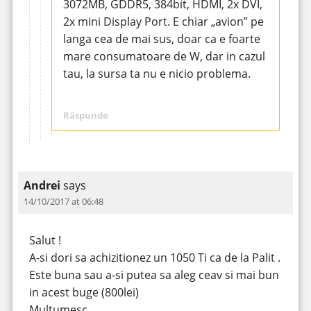
3072MB, GDDR5, 384bit, HDMI, 2x DVI,
2x mini Display Port. E chiar „avion” pe
langa cea de mai sus, doar ca e foarte
mare consumatoare de W, dar in cazul
tau, la sursa ta nu e nicio problema.
Răspunde
Andrei
says
14/10/2017 at 06:48
Salut !
A-si dori sa achizitionez un 1050 Ti ca de la Palit .
Este buna sau a-si putea sa aleg ceav si mai bun
in acest buge (800lei)
Multumesc