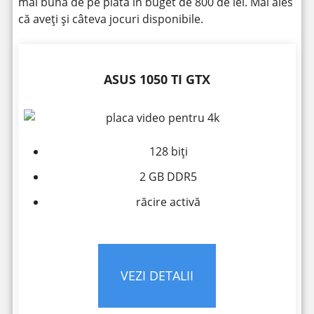
mai buna de pe piata in buget de 800 de lei. Mai ales
că aveți și câteva jocuri disponibile.
ASUS 1050 TI GTX
128 biți
2 GB DDR5
răcire activă
VEZI DETALII