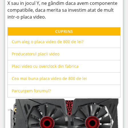
X sau in jocul Y, ne gândim daca avem componente
compatibile, daca merita sa investim atat de mult
intr-o placa video.
CUPRINS
Cum aleg o placa video de 800 de lei?
Producatorul placii video
Placi video cu overclock din fabrica
Cea mai buna placa video de 800 de lei
Parcurgem forumul?