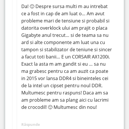
Da! 🙂 Despre sursa multi m au intrebat
ce a fost in cap de am luat o… Am avut
probleme mari de tensiune si probabil si
datorita overklock ului am prajit o placa
Gigabyte anul trecut… si de teama sa nu
ard si alte componente am luat una cu
tampon si stabilizator de teniune si sincer
a facut toti banii… E un CORSAIR AX1200i.
Exact la asta m am gandit si eu … sa nu
ma grabesc pentru ca am auzit ca poate
in 2015 vor lansa DDR4 si bineinteles cei
de la intel un cipset pentru noul DDR.
Multumesc pentru raspuns! Daca am sa
am probleme am sa plang aici cu lacrimi
de crocodil! 🙂 Multumesc din nou!
Răspunde