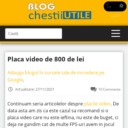
LIGHT
C
a
C
a
u
u
t
t
ă
Placa video de 800 de lei
î
ă
n
S
î
i
Adauga blogul în sursele tale de incredere pe
t
n
e
Google
.
s
i
Actualizare: 27/11/2021
10 Comments
t
e
Continuam seria articolelor despre
placile video
. De
data asta am zis ca este cazul sa recomand si o
placa video care nu este ieftina, nu este de buget, ci
deja ne gandim cat de multe FPS-uri avem in jocul