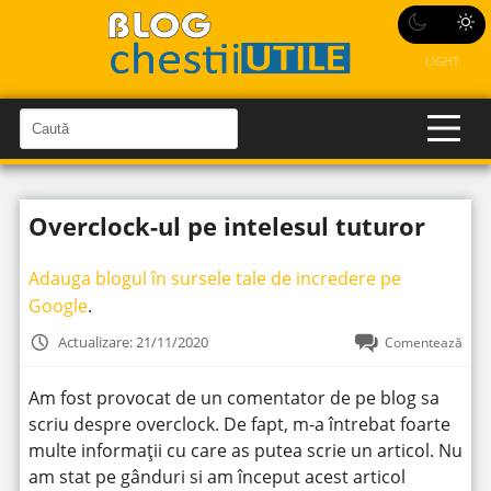
LIGHT
C
a
C
a
u
u
t
t
ă
Overclock-ul pe intelesul tuturor
î
ă
n
S
î
i
Adauga blogul în sursele tale de incredere pe
t
n
e
Google
.
s
i
Actualizare: 21/11/2020
Comentează
t
e
Am fost provocat de un comentator de pe blog sa
scriu despre overclock. De fapt, m-a întrebat foarte
multe informații cu care as putea scrie un articol. Nu
am stat pe gânduri si am început acest articol