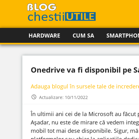
HARDWARE
CUM SA
SMARTPHO
Onedrive va fi disponibil pe
Adauga blogul în sursele tale de increde
Actualizare: 10/11/2022
În ultimii ani cei de la Microsoft au făcut 
Așadar, nu este de mirare că vedem integr
mobil tot mai dese disponibile. Sigur, mă r
platformelor sau chiar la aplicațiile dedic