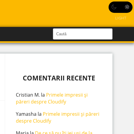
LIGHT
C
a
C
a
u
u
t
ă
t
î
n
ă
S
i
î
t
COMENTARII RECENTE
e
n
s
Cristian M.
la
Primele impresii și
i
păreri despre Cloudify
t
Yamasha
la
Primele impresii și păreri
e
despre Cloudify
Maria
la
De ce să nu îți iei uși de la