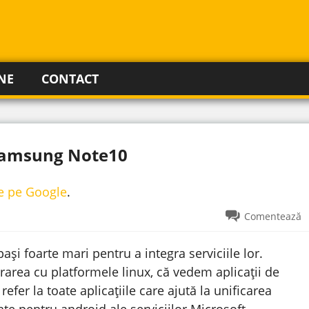
NE
CONTACT
 Samsung Note10
re pe Google
.
Comentează
pași foarte mari pentru a integra serviciile lor.
area cu platformele linux, că vedem aplicații de
efer la toate aplicațiile care ajută la unificarea
ate pentru android ale serviciilor Microsoft.