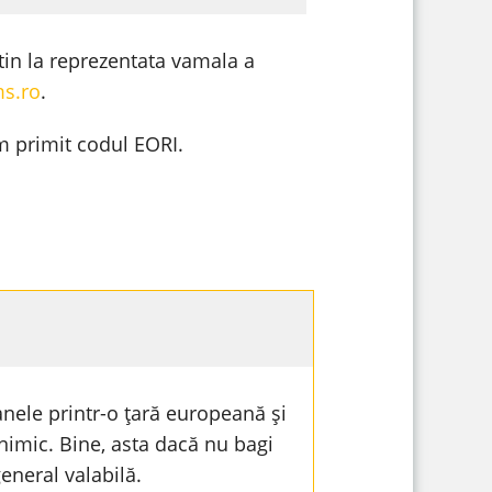
tin la reprezentata vamala a
ms.ro
.
am primit codul EORI.
anele printr-o țară europeană și
 nimic. Bine, asta dacă nu bagi
eneral valabilă.