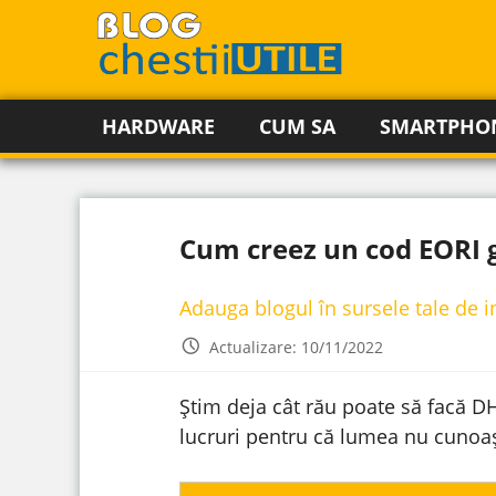
HARDWARE
CUM SA
SMARTPHO
Cum creez un cod EORI g
Adauga blogul în sursele tale de 
Actualizare: 10/11/2022
Știm deja cât rău poate să facă DH
lucruri pentru că lumea nu cunoașt