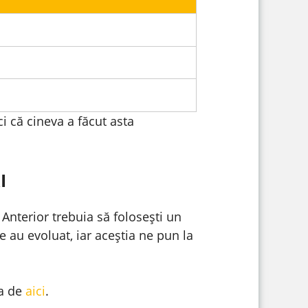
ci că cineva a făcut asta
I
Anterior trebuia să folosești un
e au evoluat, iar aceștia ne pun la
sa de
aici
.