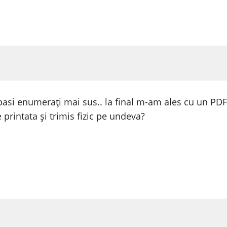
 pasi enumerați mai sus.. la final m-am ales cu un P
printata și trimis fizic pe undeva?