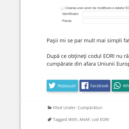
Pașii mi se par mult mai simpli f
După ce obțineți codul EORI nu ră
cumpărate din afara Uniunii Euro
RețeauaX
Facebook
Wh
Filed Under:
Cumpărături
Tagged With:
ANAF
,
cod EORI