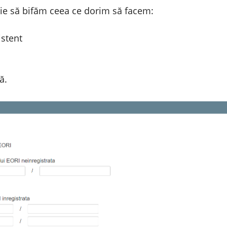
buie să bifăm ceea ce dorim să facem:
stent
ă.