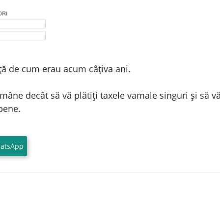
ață de cum erau acum câțiva ani.
mâne decât să vă plătiți taxele vamale singuri și să 
pene.
atsApp