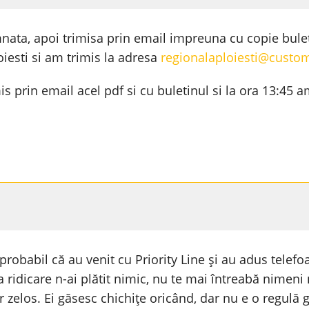
emnata, apoi trimisa prin email impreuna cu copie bule
oiesti si am trimis la adresa
regionalaploiesti@custo
s prin email acel pdf si cu buletinul si la ora 13:45 
probabil că au venit cu Priority Line și au adus telefo
la ridicare n-ai plătit nimic, nu te mai întreabă nimeni
r zelos. Ei găsesc chichițe oricând, dar nu e o regulă g