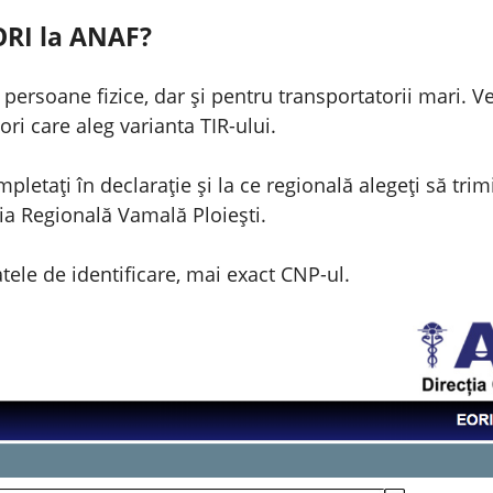
ORI la ANAF?
persoane fizice, dar și pentru transportatorii mari. V
ori care aleg varianta TIR-ului.
mpletați în declarație și la ce regională alegeți să trim
ția Regională Vamală Ploiești.
ele de identificare, mai exact CNP-ul.