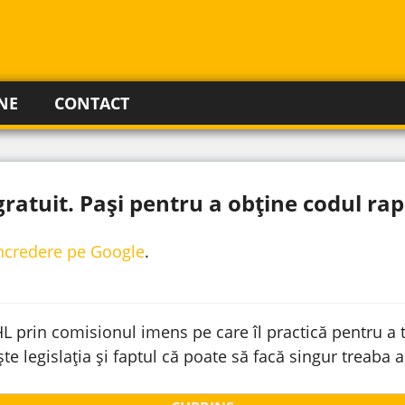
NE
CONTACT
ratuit. Pași pentru a obține codul rap
incredere pe Google
.
L prin comisionul imens pe care îl practică pentru a t
e legislația și faptul că poate să facă singur treaba a