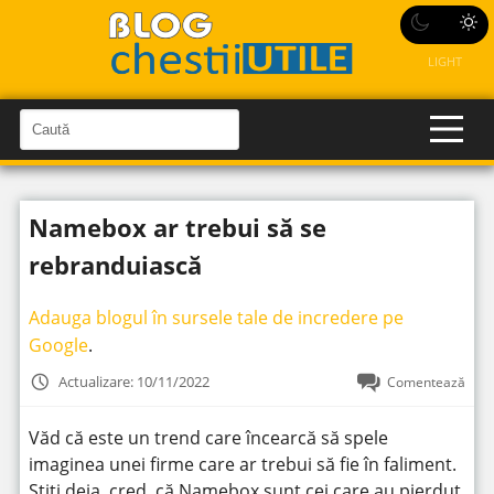
LIGHT
C
a
C
a
u
u
t
t
ă
Namebox ar trebui să se
î
ă
n
S
î
rebranduiască
i
t
n
e
s
Adauga blogul în sursele tale de incredere pe
i
Google
.
t
Actualizare: 10/11/2022
Comentează
e
Văd că este un trend care încearcă să spele
imaginea unei firme care ar trebui să fie în faliment.
Știți deja, cred, că Namebox sunt cei care au pierdut