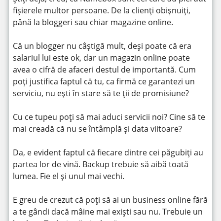
fișierele multor persoane. De la clienți obișnuiți,
până la bloggeri sau chiar magazine online.
Că un blogger nu câștigă mult, deși poate că era
salariul lui este ok, dar un magazin online poate
avea o cifră de afaceri destul de importantă. Cum
poți justifica faptul că tu, ca firmă ce garantezi un
serviciu, nu ești în stare să te ții de promisiune?
Cu ce tupeu poți să mai aduci servicii noi? Cine să te
mai creadă că nu se întâmplă și data viitoare?
Da, e evident faptul că fiecare dintre cei păgubiți au
partea lor de vină. Backup trebuie să aibă toată
lumea. Fie el și unul mai vechi.
E greu de crezut că poți să ai un business online fără
a te gândi dacă mâine mai exiști sau nu. Trebuie un