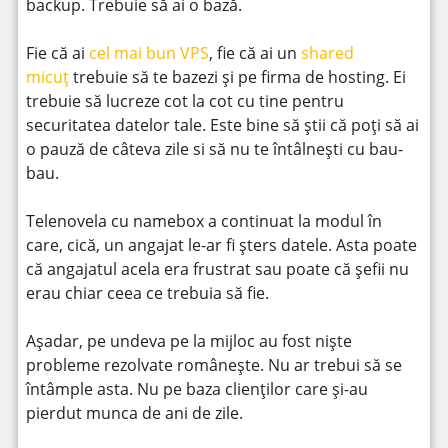
backup. Trebuie să ai o bază.
Fie că ai
cel mai bun VPS
, fie că ai un
shared
micuț
trebuie să te bazezi și pe firma de hosting. Ei
trebuie să lucreze cot la cot cu tine pentru
securitatea datelor tale. Este bine să știi că poți să ai
o pauză de câteva zile si să nu te întâlnești cu bau-
bau.
Telenovela cu namebox a continuat la modul în
care, cică, un angajat le-ar fi șters datele. Asta poate
că angajatul acela era frustrat sau poate că șefii nu
erau chiar ceea ce trebuia să fie.
Așadar, pe undeva pe la mijloc au fost niște
probleme rezolvate românește. Nu ar trebui să se
întâmple asta. Nu pe baza clienților care și-au
pierdut munca de ani de zile.