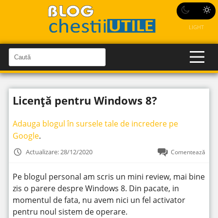
LIGHT
C
a
C
a
u
u
t
t
ă
Licență pentru Windows 8?
î
ă
n
S
î
i
Adauga blogul în sursele tale de incredere pe
t
n
e
Google
.
s
i
Actualizare: 28/12/2020
Comentează
t
e
Pe blogul personal am scris un mini review, mai bine
zis o parere despre Windows 8. Din pacate, in
momentul de fata, nu avem nici un fel activator
pentru noul sistem de operare.