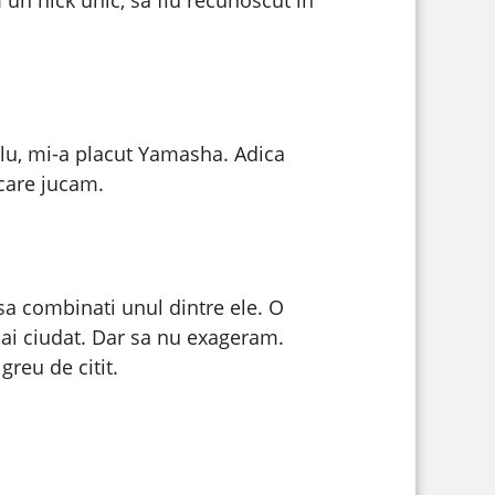
plu, mi-a placut Yamasha. Adica
 care jucam.
 sa combinati unul dintre ele. O
 mai ciudat. Dar sa nu exageram.
reu de citit.