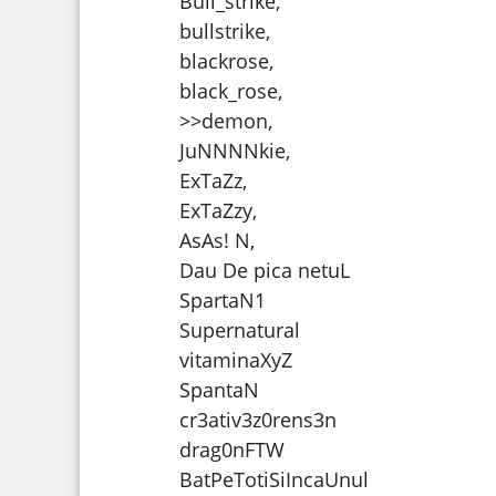
Bull_strike,
bullstrike,
blackrose,
black_rose,
>>demon,
JuNNNNkie,
ExTaZz,
ExTaZzy,
AsAs! N,
Dau De pica netuL
SpartaN1
Supernatural
vitaminaXyZ
SpantaN
cr3ativ3z0rens3n
drag0nFTW
BatPeTotiSiIncaUnul