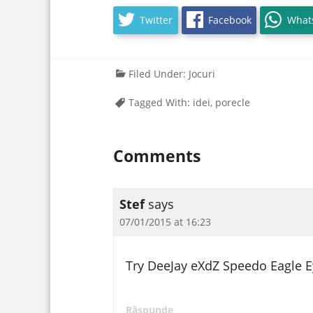
Twitter
Facebook
What
Filed Under:
Jocuri
Tagged With:
idei
,
porecle
Comments
Stef
says
07/01/2015 at 16:23
Try DeeJay eXdZ Speedo Eagle 
Răspunde