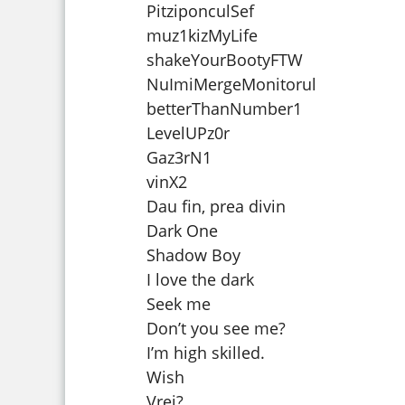
PitziponculSef
muz1kizMyLife
shakeYourBootyFTW
NuImiMergeMonitorul
betterThanNumber1
LevelUPz0r
Gaz3rN1
vinX2
Dau fin, prea divin
Dark One
Shadow Boy
I love the dark
Seek me
Don’t you see me?
I’m high skilled.
Wish
Vrei?