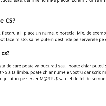

de CS?
k, fiecaruia ii place un nume, o porecla. Mie, de exem
 pot face misto, sa ne putem destinde pe serverele pe
 cs?
lista de care poate va bucurati sau…poate chiar puteti
intr-o alta limba, poate chiar numele vostru dar scris
m jucatori pe server M@R1U$ sau fel de fel de semne g