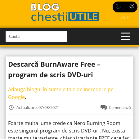
LIGHT
C
a
C
a
u
u
t
t
ă
Descarcă BurnAware Free –
î
ă
n
S
î
program de scris DVD-uri
i
t
n
e
s
Adauga blogul în sursele tale de incredere pe
i
Google
.
t
Actualizare: 07/08/2021
Comentează
e
Foarte multa lume crede ca Nero Burning Room
este singurul program de scris DVD-uri. Nu, exista
foarte multe variante, chiar si variante FREE care fac