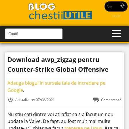
LIGHT
C
a
C
a
u
u
t
t
ă
Download awp_zigzag pentru
î
ă
n
S
î
Counter-Strike Global Offensive
i
t
n
e
s
Adauga blogul în sursele tale de incredere pe
i
Google
.
t
Actualizare: 07/08/2021
Comentează
e
Nu stiu cati dintre voi ati aflat ca s-a facut un nou
update la Valve. De fapt, au fost mult mai multe
update-uri, chiar s-a facut
trecerea pe Linux
. Asa ca