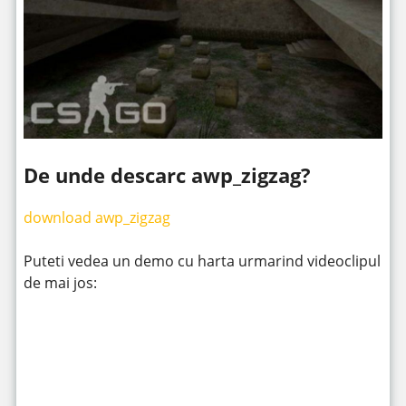
De unde descarc awp_zigzag?
download awp_zigzag
Puteti vedea un demo cu harta urmarind videoclipul
de mai jos: