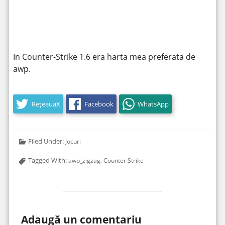
https://www.youtube.com/watch?
In Counter-Strike 1.6 era harta mea preferata de
v=HMIDYtxH1iw
awp.
RețeauaX
Facebook
WhatsApp
Filed Under:
Jocuri
Tagged With:
,
awp_zigzag
Counter Strike
Adaugă un comentariu