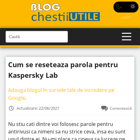
LIGHT
C
a
C
a
u
u
t
t
ă
Cum se reseteaza parola pentru
î
ă
n
S
î
Kaspersky Lab
i
t
n
e
s
Adauga blogul în sursele tale de incredere pe
i
Google
.
t
Actualizare: 22/06/2021
Comentează
e
Nu stiu cati dintre voi folosesc parole pentru
antirivusi ca nimeni sa nu strice ceva, insa eu sunt
unul dintre ei. Nu-mi place ca cineva sa lucreze pe