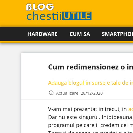
HARDWARE
CUM SA
SMARTPHO
Cum redimensionez o i
Adauga blogul în sursele tale de 
Actualizare: 28/12/2020
V-am mai prezentat in trecut, in
a
Dar nu este singurul. Intotdeauna
programul pe care il credem cel m
Tocmai de aceea, va prezint o alt