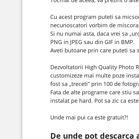
Cu acest program puteti sa micsorat
necunoscatori vorbim de miscorare 
Si nu numai asta, daca vrei sa „ur
PNG in JPEG sau din GIF in BMP.
Aveti butoane prin care puteti sa se
Dezvoltatorii High Quality Photo Re
customizeze mai multe poze instant
fost sa „treceti” prin 100 de fotograf
Fata de alte programe care stiu s
instalat pe hard. Pot sa zic ca es
Unde mai pui ca este gratuit?!
De unde pot descarca 