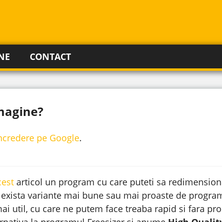
NE
CONTACT
magine?
incredere pe Google
.
cest
articol un program cu care puteti sa redimensiona
 exista variante mai bune sau mai proaste de programe
ai util, cu care ne putem face treaba rapid si fara pr
ernativa la programul Freesizer si anume
High Qualit