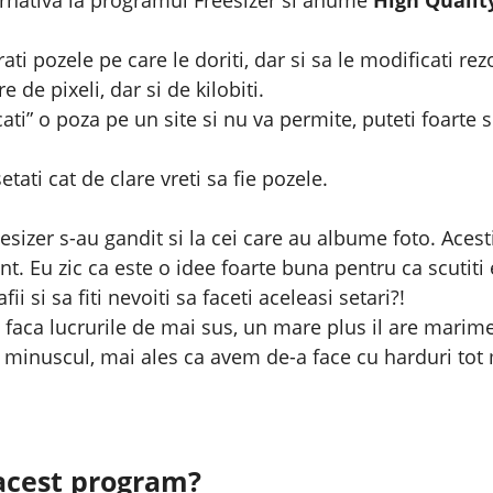
i pozele pe care le doriti, dar si sa le modificati rez
de pixeli, dar si de kilobiti.
cati” o poza pe un site si nu va permite, puteti foarte
tati cat de clare vreti sa fie pozele.
sizer s-au gandit si la cei care au albume foto. Acestia
. Eu zic ca este o idee foarte buna pentru ca scutiti 
ii si sa fiti nevoiti sa faceti aceleasi setari?!
a faca lucrurile de mai sus, un mare plus il are marim
te minuscul, mai ales ca avem de-a face cu harduri tot
acest program?