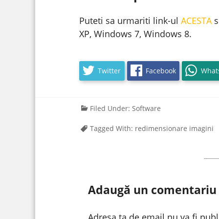
Puteti sa urmariti link-ul
ACESTA
s
XP, Windows 7, Windows 8.
Twitter
Facebook
What
Filed Under:
Software
Tagged With:
redimensionare imagini
Adaugă un comentariu
Adresa ta de email nu va fi publ