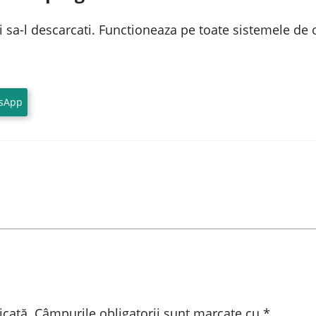
i sa-l descarcati. Functioneaza pe toate sistemele de
sApp
icată.
Câmpurile obligatorii sunt marcate cu
*