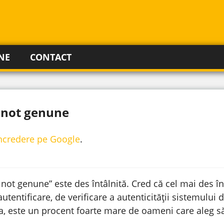
NE
CONTACT
s not genune
incredere pe Google
.
not genune” este des întâlnită. Cred că cel mai des 
autentificare, de verificare a autenticității sistemulu
a, este un procent foarte mare de oameni care aleg să