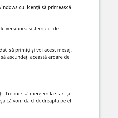
u Windows cu licență să primească
i de versiunea sistemului de
at, să primiți și voi acest mesaj.
m să ascundeți această eroare de
i. Trebuie să mergem la start și
a că vom da click dreapta pe el