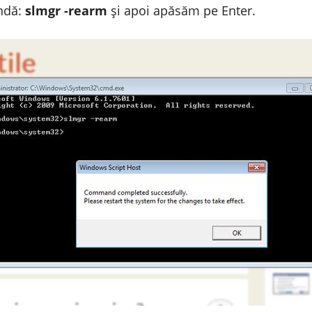
ndă:
slmgr -rearm
și apoi apăsăm pe Enter.