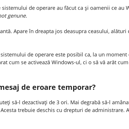
ile sistemului de operare au făcut ca și oamenii ce a
not genune.
rvantă. Apare în dreapta jos deasupra ceasului, alătur
a sistemului de operare este posibil ca, la un moment d
 arat cum se activează Windows-ul, ci o să vă arăt cu
mesaj de eroare temporar?
eți să-l dezactivați de 3 ori. Mai degrabă să-l amânaț
sta trebuie deschis cu drepturi de administrare. Aș