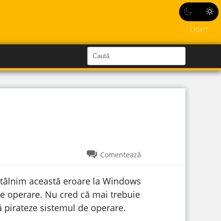
LIGHT
C
a
C
a
u
u
t
ă
t
î
n
ă
S
i
î
t
e
n
s
Comentează
i
t
întâlnim această eroare la Windows
e
i de operare. Nu cred că mai trebuie
 pirateze sistemul de operare.