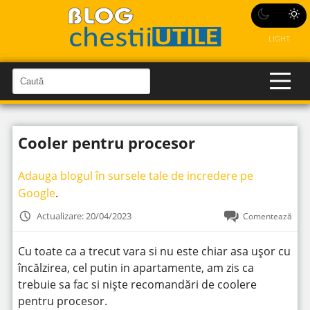
LIGHT
C
a
C
a
u
u
t
t
ă
Cooler pentru procesor
î
ă
n
S
î
i
Adauga blogul în sursele tale de incredere pe
t
n
e
Google
.
s
i
Actualizare: 20/04/2023
Comentează
t
e
Cu toate ca a trecut vara si nu este chiar asa ușor cu
încălzirea, cel putin in apartamente, am zis ca
trebuie sa fac si niște recomandări de coolere
pentru procesor.