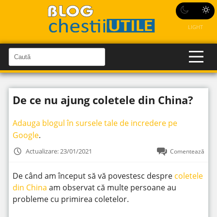
LIGHT
C
a
C
a
u
u
t
t
ă
De ce nu ajung coletele din China?
î
ă
n
S
î
i
Adauga blogul în sursele tale de incredere pe
t
n
e
Google
.
s
i
Actualizare: 23/01/2021
Comentează
t
e
De când am început să vă povestesc despre
coletele
din China
am observat că multe persoane au
probleme cu primirea coletelor.