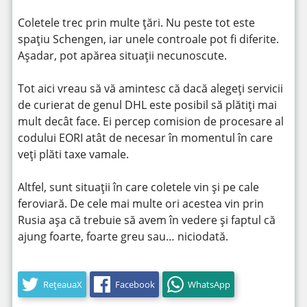
Coletele trec prin multe țări. Nu peste tot este
spațiu Schengen, iar unele controale pot fi diferite.
Așadar, pot apărea situații necunoscute.
Tot aici vreau să vă amintesc că dacă alegeți servicii
de curierat de genul DHL este posibil să plătiți mai
mult decât face. Ei percep comision de procesare al
codului EORI atât de necesar în momentul în care
veți plăti taxe vamale.
Altfel, sunt situații în care coletele vin și pe cale
feroviară. De cele mai multe ori acestea vin prin
Rusia așa că trebuie să avem în vedere și faptul că
ajung foarte, foarte greu sau… niciodată.
RețeauaX
Facebook
WhatsApp