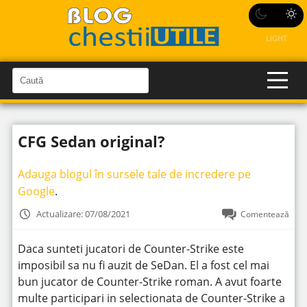
LIGHT
C
a
C
a
u
u
t
t
ă
CFG Sedan original?
î
ă
n
S
î
i
Adauga blogul în sursele tale de incredere pe
t
n
e
Google
.
s
i
Actualizare: 07/08/2021
Comentează
t
e
Daca sunteti jucatori de Counter-Strike este
imposibil sa nu fi auzit de SeDan. El a fost cel mai
bun jucator de Counter-Strike roman. A avut foarte
multe participari in selectionata de Counter-Strike a