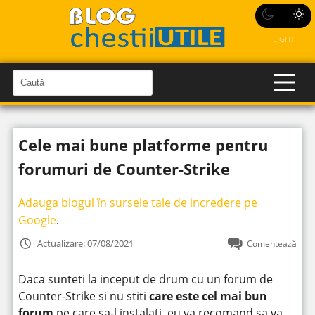
LIGHT
C
a
C
a
u
u
t
t
ă
Cele mai bune platforme pentru
î
ă
n
S
î
forumuri de Counter-Strike
i
t
n
e
s
Adauga blogul în sursele tale de incredere pe
i
Google
.
t
Actualizare: 07/08/2021
Comentează
e
Daca sunteti la inceput de drum cu un forum de
Counter-Strike si nu stiti
care este cel mai bun
forum
pe care sa-l instalati, eu va recomand sa va