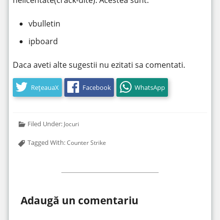
nelicentate(crack-uite). Acestea sunt:
vbulletin
ipboard
Daca aveti alte sugestii nu ezitati sa comentati.
RețeauaX
Facebook
WhatsApp
Filed Under:
Jocuri
Tagged With:
Counter Strike
Adaugă un comentariu