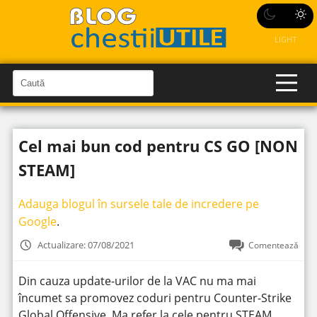
LIGHT
C
a
C
a
u
u
t
t
ă
Cel mai bun cod pentru CS GO [NON
î
ă
n
S
î
STEAM]
i
t
n
e
s
Adauga blogul în sursele tale de incredere pe
i
Google
.
t
Actualizare: 07/08/2021
Comentează
e
Din cauza update-urilor de la VAC nu ma mai
încumet sa promovez coduri pentru Counter-Strike
Global Offensive. Ma refer la cele pentru STEAM.