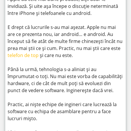
invidiază. Și uite așa începe o discuție neterminată
între iPhone și telefoanele cu android.
E drept că lucrurile s-au mai așezat. Apple nu mai
are ce prezenta nou, iar android… e android. Au
început să fie atât de multe firme chinezești încât nu
prea mai știi ce și cum. Practic, nu mai știi care este
telefon de top
și care nu este.
Până la urmă, tehnologia s-a aliniat și au
împrumutat-o toți. Nu mai este vorba de capabilități
hardware, ci de cât de mult poți să evoluezi din
punct de vedere software. Inginerește dacă vrei.
Practic, ai niște echipe de ingineri care lucrează la
software cu echipa de asamblare pentru a face
lucruri mișto.