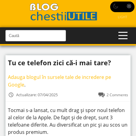
LIGHT
C
a
C
a
u
u
t
t
ă
Tu ce telefon zici că-i mai tare?
î
ă
n
S
î
i
Adauga blogul în sursele tale de incredere pe
t
n
e
Google
.
s
i
Actualizare: 07/04/2025
2 Comments
t
e
Tocmai s-a lansat, cu mult drag și spor noul telefon
al celor de la Apple. De fapt și de drept, sunt 3
telefoane diferite. Au diversificat un pic și au scos un
produs premium.