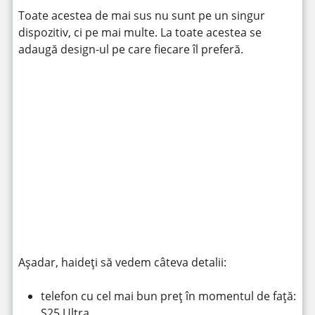
Toate acestea de mai sus nu sunt pe un singur
dispozitiv, ci pe mai multe. La toate acestea se
adaugă design-ul pe care fiecare îl preferă.
https://www.youtube.com/watch?v=MB_5w4vD4n4
Așadar, haideți să vedem câteva detalii:
telefon cu cel mai bun preț în momentul de față:
S25 Ultra