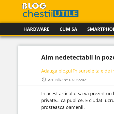
HARDWARE
CUM SA
SMARTPHO
Aim nedetectabil in poz
Adauga blogul în sursele tale de 
Actualizare: 07/08/2021
In acest articol o sa va prezint un
private… ca publice. E ciudat lucrul
prosteasca oamenii.