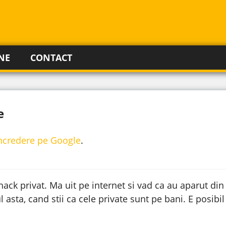
NE
CONTACT
e
incredere pe Google
.
 hack privat. Ma uit pe internet si vad ca au aparut di
 asta, cand stii ca cele private sunt pe bani. E posibil s