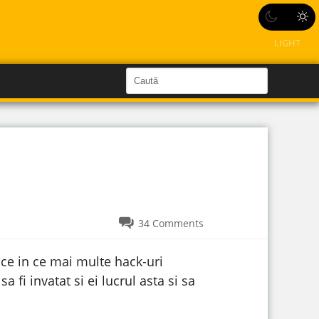
LIGHT
C
a
C
a
u
u
t
ă
t
î
n
ă
S
i
î
t
e
n
s
34 Comments
i
t
n ce in ce mai multe hack-uri
e
a fi invatat si ei lucrul asta si sa