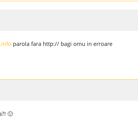
.info
parola fara http:// bagi omu in erroare
a?! 🙂