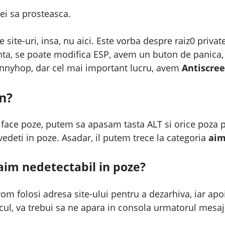
ei sa prosteasca.
lte site-uri, insa, nu aici. Este vorba despre raiz0 priv
inta, se poate modifica ESP, avem un buton de panica
unnyhop, dar cel mai important lucru, avem
Antiscre
n?
ace poze, putem sa apasam tasta ALT si orice poza pe
 vedeti in poze. Asadar, il putem trece la categoria
aim
aim nedetectabil in poze?
m folosi adresa site-ului pentru a dezarhiva, iar apoi
cul, va trebui sa ne apara in consola urmatorul mesaj