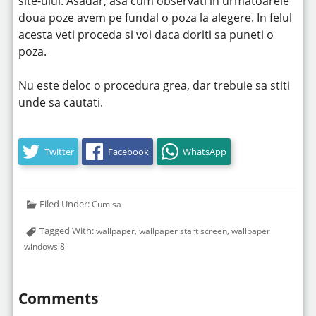
site-ului. Asadar, asa cum observati in urmatoarele
doua poze avem pe fundal o poza la alegere. In felul
acesta veti proceda si voi daca doriti sa puneti o
poza.
Nu este deloc o procedura grea, dar trebuie sa stiti
unde sa cautati.
Twitter
Facebook
WhatsApp
Filed Under:
Cum sa
Tagged With:
,
,
wallpaper
wallpaper start screen
wallpaper
windows 8
Comments