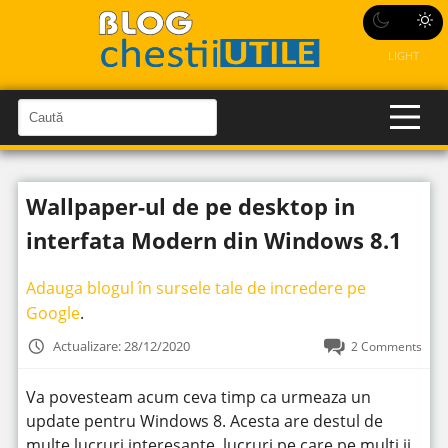
LIGHT
C
a
C
a
u
u
t
t
ă
Wallpaper-ul de pe desktop in
î
ă
n
S
î
interfata Modern din Windows 8.1
i
t
n
e
s
Adauga blogul în sursele tale de incredere pe
i
Google
.
t
Actualizare: 28/12/2020
2 Comments
e
Va povesteam acum ceva timp ca urmeaza un
update pentru Windows 8. Acesta are destul de
multe lucruri interesante, lucruri pe care pe multi ii