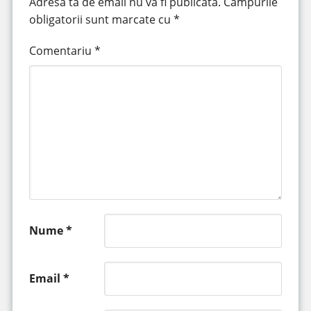
Adresa ta de email nu va fi publicată.
Câmpurile
obligatorii sunt marcate cu
*
Comentariu
*
Nume
*
Email
*