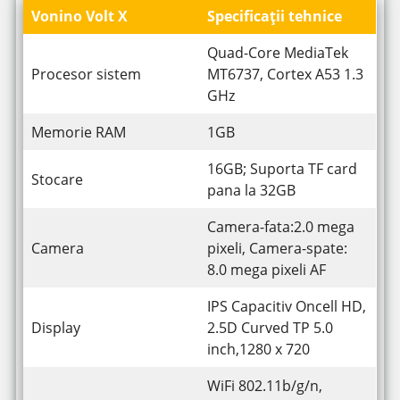
Vonino Volt X
Specificații tehnice
Quad-Core MediaTek
Procesor sistem
MT6737, Cortex A53 1.3
GHz
Memorie RAM
1GB
16GB; Suporta TF card
Stocare
pana la 32GB
Camera-fata:2.0 mega
Camera
pixeli, Camera-spate:
8.0 mega pixeli AF
IPS Capacitiv Oncell HD,
Display
2.5D Curved TP 5.0
inch,1280 x 720
WiFi 802.11b/g/n,