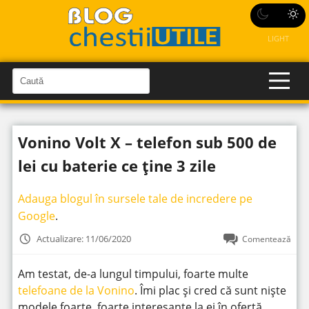
LIGHT
C
a
C
a
u
u
t
t
ă
Vonino Volt X – telefon sub 500 de
î
ă
n
S
î
lei cu baterie ce ține 3 zile
i
t
n
e
s
Adauga blogul în sursele tale de incredere pe
i
Google
.
t
Actualizare: 11/06/2020
Comentează
e
Am testat, de-a lungul timpului, foarte multe
telefoane de la Vonino
. Îmi plac și cred că sunt niște
modele foarte, foarte interesante la ei în ofertă.