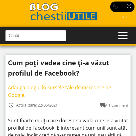
LIGHT
C
a
C
a
u
u
t
t
ă
Cum poți vedea cine ți-a văzut
î
ă
n
S
î
profilul de Facebook?
i
t
n
e
s
Adauga blogul în sursele tale de incredere pe
i
Google
.
t
Actualizare: 22/06/2021
1 Comment
e
Sunt foarte mulți care doresc să vadă cine le-a vizitat
profilul de Facebook. E interesant cum unii sunt atât
de naivi încât cred că s-ar putea ca unii sau alții să