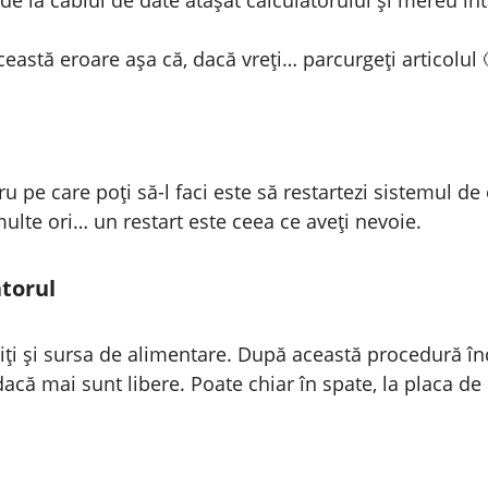
eastă eroare așa că, dacă vreți… parcurgeți articolul 
u pe care poți să-l faci este să restartezi sistemul de
ulte ori… un restart este ceea ce aveți nevoie.
torul
iți și sursa de alimentare. După această procedură înce
dacă mai sunt libere. Poate chiar în spate, la placa de