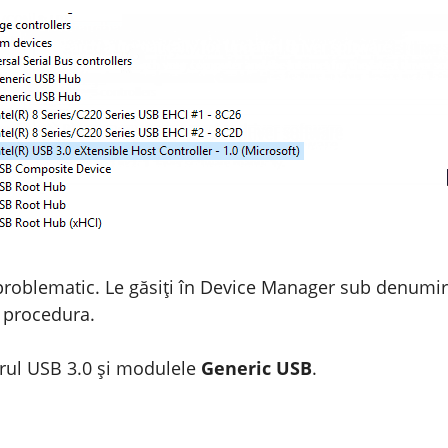
 problematic. Le găsiți în Device Manager sub denumi
s procedura.
erul USB 3.0 și modulele
Generic USB
.