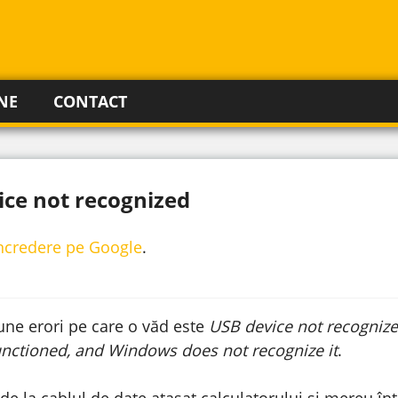
NE
CONTACT
ice not recognized
incredere pe Google
.
une erori pe care o văd este
USB device not recognize
nctioned, and Windows does not recognize it
.
 de la cablul de date atașat calculatorului și mereu 