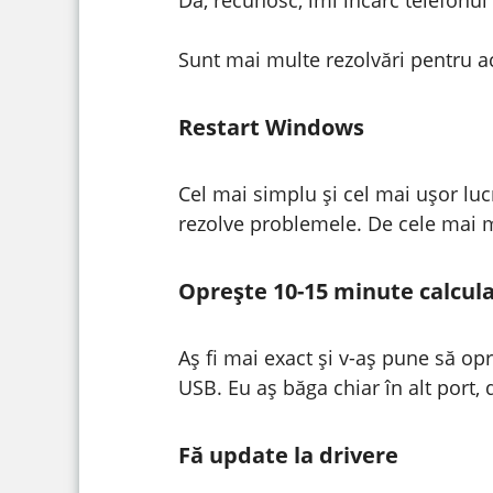
Sunt mai multe rezolvări pentru ac
Restart Windows
Cel mai simplu și cel mai ușor lucr
rezolve problemele. De cele mai m
Oprește 10-15 minute calcula
Aș fi mai exact și v-aș pune să opr
USB. Eu aș băga chiar în alt port, 
Fă update la drivere