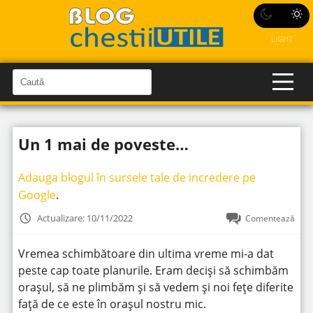
LIGHT
C
a
C
a
u
u
t
t
ă
Un 1 mai de poveste…
î
ă
n
S
î
i
Adauga blogul în sursele tale de incredere pe
t
n
e
Google
.
s
i
Actualizare: 10/11/2022
Comentează
t
e
Vremea schimbătoare din ultima vreme mi-a dat
peste cap toate planurile. Eram deciși să schimbăm
orașul, să ne plimbăm și să vedem și noi fețe diferite
față de ce este în orașul nostru mic.