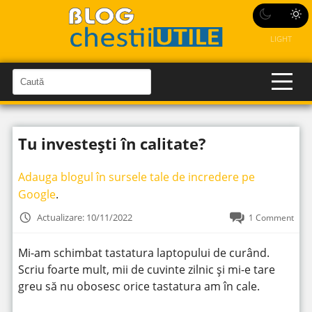
LIGHT
C
a
C
a
u
u
t
t
ă
Tu investești în calitate?
î
ă
n
S
î
i
Adauga blogul în sursele tale de incredere pe
t
n
e
Google
.
s
i
Actualizare: 10/11/2022
1 Comment
t
e
Mi-am schimbat tastatura laptopului de curând.
Scriu foarte mult, mii de cuvinte zilnic și mi-e tare
greu să nu obosesc orice tastatura am în cale.