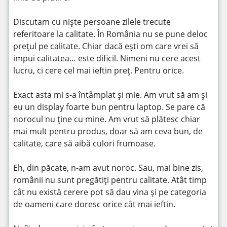
Discutam cu niște persoane zilele trecute
referitoare la calitate. În România nu se pune deloc
prețul pe calitate. Chiar dacă ești om care vrei să
impui calitatea… este dificil. Nimeni nu cere acest
lucru, ci cere cel mai ieftin preț. Pentru orice.
Exact asta mi s-a întâmplat și mie. Am vrut să am și
eu un display foarte bun pentru laptop. Se pare că
norocul nu ține cu mine. Am vrut să plătesc chiar
mai mult pentru produs, doar să am ceva bun, de
calitate, care să aibă culori frumoase.
Eh, din păcate, n-am avut noroc. Sau, mai bine zis,
românii nu sunt pregătiți pentru calitate. Atât timp
cât nu există cerere pot să dau vina și pe categoria
de oameni care doresc orice cât mai ieftin.