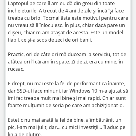
Laptopul pe care îl am eu dă din greu din toate
încheieturile. A trecut de 4 ani de zile și încă își face
treaba cu brio. Tocmai ăsta este motivul pentru care
nu vreau să îl înlocuiesc. În plus, chiar dacă pare un
clișeu, chiar m-am atașat de acesta. Este un model
fiabil, ce și-a scos de zeci de ori banii.
Practic, ori de câte ori mă duceam la serviciu, tot de
atâtea ori îl căram în spate. Zi de zi, era cu mine, în
rucsac.
E drept, nu mai este la fel de performant ca înainte,
dar SSD-ul face minuni, iar Windows 10 m-a ajutat să
îmi fac treaba mult mai bine și mai rapid. Chiar sunt
foarte mulțumit de seria pe care am achiziționat-o.
Estetic nu mai arată la fel de bine, a îmbătrânit un
pic, l-am mai julit, dar… cu mici investiții… îl aduc pe
linia de plutire.