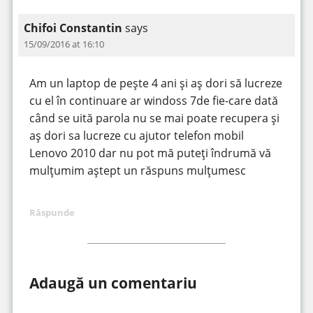
Chifoi Constantin
says
15/09/2016 at 16:10
Am un laptop de pește 4 ani și aș dori să lucreze
cu el în continuare ar windoss 7de fie-care dată
când se uită parola nu se mai poate recupera și
aș dori sa lucreze cu ajutor telefon mobil
Lenovo 2010 dar nu pot mă puteți îndrumă vă
mulțumim aștept un răspuns mulțumesc
Răspunde
Adaugă un comentariu